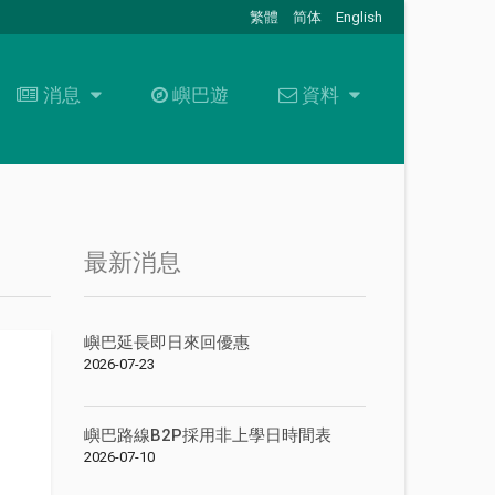
繁體
简体
English
消息
消息
嶼巴遊
資料
資料
最新消息
關於我們
招標通告
資料下載
+
聯絡我們
最新消息
常見問題
嶼巴延長即日來回優惠
職位空缺
2026-07-23
嶼巴路線B2P採用非上學日時間表
2026-07-10