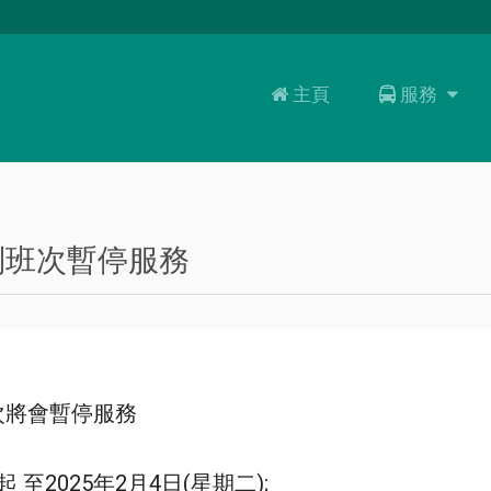
主頁
服務
服務
路線
乘客資訊
大嶼山周遊券
別班次暫停服務
次將會暫停服務
 至2025年2月4日(星期二);