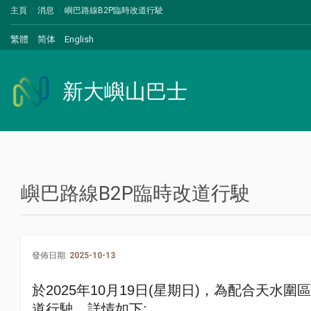
主頁
消息
嶼巴路線B2P臨時改道行駛
繁體
简体
English
新大嶼山巴士
嶼巴路線B2P臨時改道行駛
發佈日期:
2025-10-13
於
2025
年
10
月
19
日
(
星期日
)
，為配合天水圍區
道行駛，詳情如下
: