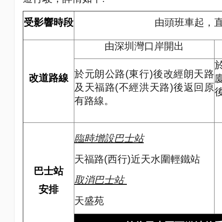
受影響時段
由頭班車起，
由深圳灣口岸開出
於元朗公路
(
東行
)
後改經朗天路
改道路線
及天福路
(
不經洪天路
)
後返回原
有路線。
臨時增設巴士站
天福路
(
西行
)
近天水圍輕鐵站
巴士站
取消巴士站
安排
天盛苑