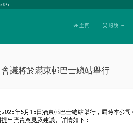
站舉行
主頁
服務
服務
路線
乘客資訊
大嶼山周遊券
組會議將於滿東邨巴士總站舉行
026年5月15日滿東邨巴士總站舉行，屆時本公司
題提出寶貴意見及建議。詳情如下：