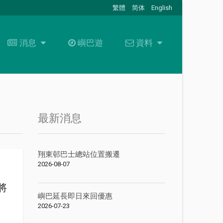
繁體
简体
English
消息
消息
嶼巴遊
資料
資料
最新消息
關於我們
招標通告
資料下載
+
聯絡我們
最新消息
常見問題
翔東邨巴士總站位置搬遷
職位空缺
2026-08-07
將
嶼巴延長即日來回優惠
2026-07-23