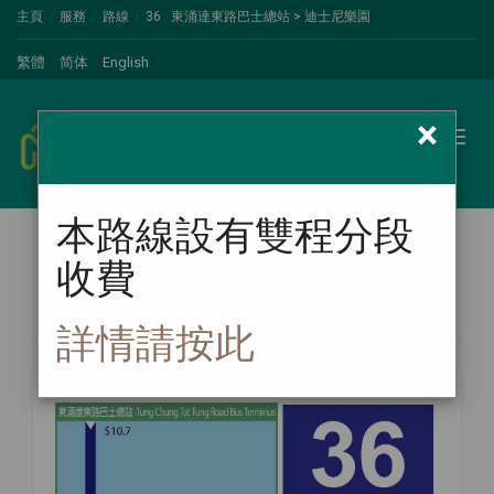
主頁
服務
路線
36 東涌達東路巴士總站 > 迪士尼樂園
繁體
简体
English
×
新大嶼山巴士
Toggl
naviga
本路線設有雙程分段
收費
路線圖
詳情請按此