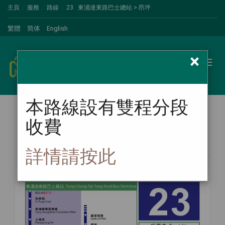
主頁
服務
路線
23 東涌達東路巴士總站 > 昂坪
繁體
简体
English
×
新大嶼山巴士
Toggl
naviga
本路線設有雙程分段
收費
路線圖
詳情請按此