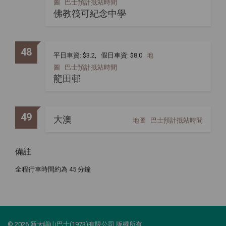
圖
巴士預計抵站時間
佛教筏可紀念中學
48
平日車資: $3.2, 假日車資: $8.0
地
圖
巴士預計抵站時間
龍田邨
49
大澳
地圖
巴士預計抵站時間
備註
全程行車時間約為 45 分鐘
© 2026 新大嶼山巴士(1973)有限公司 版權所有