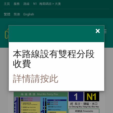
主頁
服務
路線
N1 梅窩碼頭 > 大澳
繁體
简体
English
×
新大嶼山巴士
Toggl
naviga
本路線設有雙程分段
收費
路線圖
詳情請按此