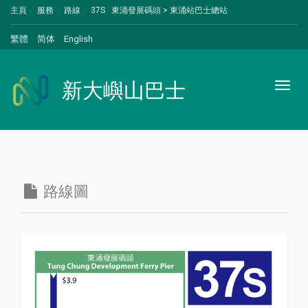
主頁
服務
路線
37S 東涌發展碼頭 > 東涌站巴士總站
繁體
简体
English
新大嶼山巴士
Toggl
naviga
路線圖