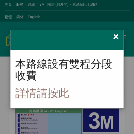
主頁
服務
路線
3M 梅窩 (貝澳開) > 東涌站巴士總站
繁體
简体
English
×
新大嶼山巴士
Toggl
naviga
本路線設有雙程分段
收費
路線圖
詳情請按此