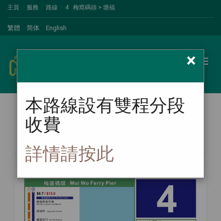
主頁
服務
路線
4 梅窩碼頭 > 塘福
繁體
简体
English
×
新大嶼山巴士
Toggl
naviga
本路線設有雙程分段
收費
路線圖
詳情請按此