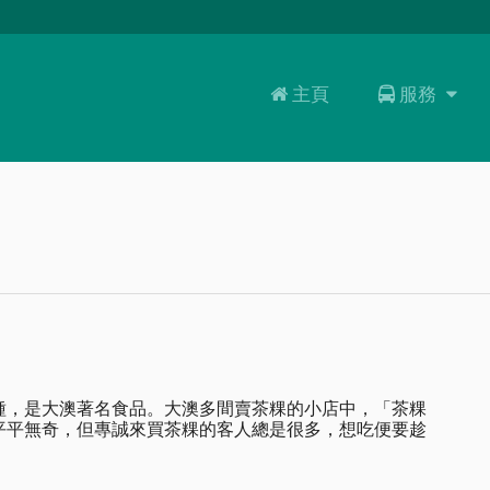
主頁
服務
服務
路線
乘客資訊
大嶼山周遊券
種，是大澳著名食品。大澳多間賣茶粿的小店中，「茶粿
平平無奇，但專誠來買茶粿的客人總是很多，想吃便要趁