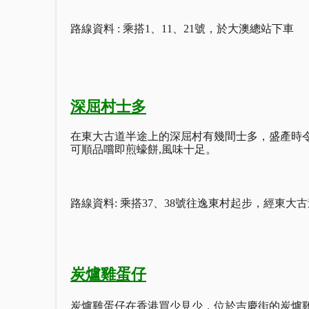
路線資料 : 乘搭1、11、21號，於大澳總站下車
深屈村士多
在東大古道半途上的深屈村有幾間士多，盛產時
可順品嚐即煎蠔餅,風味十足。
路線資料: 乘搭37
、
38號往逸東村起步，經東大
炭
爐雞蛋仔
炭爐雞蛋仔在香港買少見少，位於吉慶街的炭爐