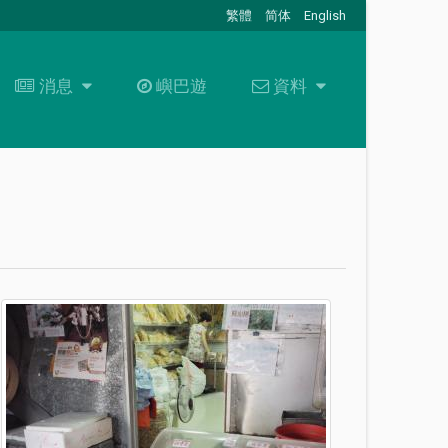
繁體
简体
English
消息
消息
嶼巴遊
資料
資料
最新消息
關於我們
招標通告
資料下載
+
聯絡我們
常見問題
職位空缺