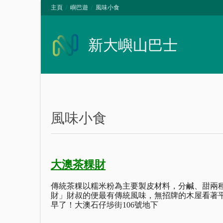
主頁
嶼巴遊
風味小食
新大嶼山巴士
風味小食
大澳茶粿財
傳統茶粿以糯米粉為主要製皮材料，分鹹、甜兩
財」財叔的便最有傳統風味，無招牌的木屋看著
早了！大澳石仔埗街106號地下