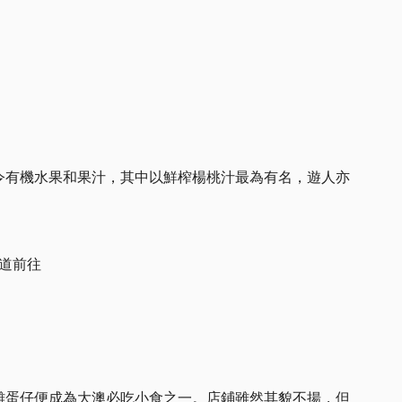
令有機水果和果汁，其中以鮮榨楊桃汁最為有名，遊人亦
古道前往
雞蛋仔便成為大澳必吃小食之一。店鋪雖然其貌不揚，但