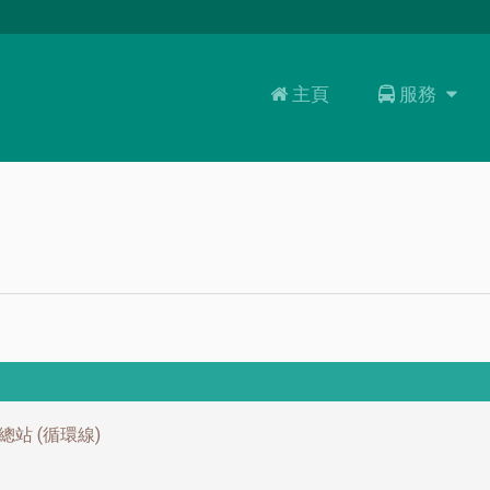
主頁
服務
服務
路線
乘客資訊
大嶼山周遊券
總站 (循環線)