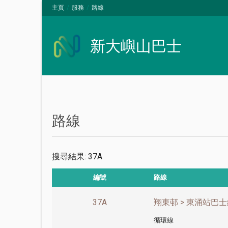
主頁
服務
路線
新大嶼山巴士
路線
搜尋結果: 37A
編號
路線
37A
翔東邨 > 東涌站巴士
循環線