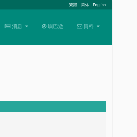
繁體
简体
English
消息
消息
嶼巴遊
資料
資料
最新消息
關於我們
招標通告
資料下載
+
聯絡我們
常見問題
職位空缺