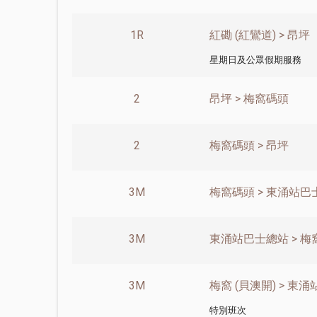
1R
紅磡 (紅鸞道) > 昂坪
星期日及公眾假期服務
2
昂坪 > 梅窩碼頭
2
梅窩碼頭 > 昂坪
3M
梅窩碼頭 > 東涌站巴
3M
東涌站巴士總站 > 梅
3M
梅窩 (貝澳開) > 東
特別班次