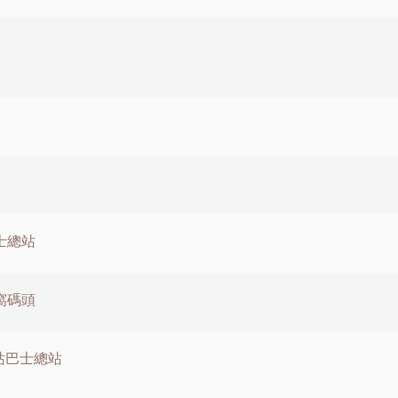
士總站
窩碼頭
涌站巴士總站