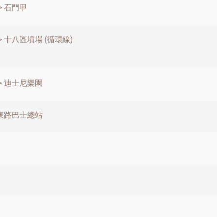
> 石門甲
 十八區墳場 (循環線)
> 迪士尼樂園
達東路巴士總站