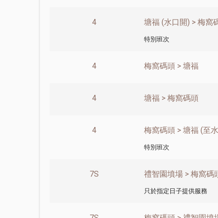
4
塘福 (水口開) > 梅窩
特別班次
4
梅窩碼頭 > 塘福
4
塘福 > 梅窩碼頭
4
梅窩碼頭 > 塘福 (至水
特別班次
7S
禮智園墳場 > 梅窩碼
只於指定日子提供服務
7S
梅窩碼頭 > 禮智園墳