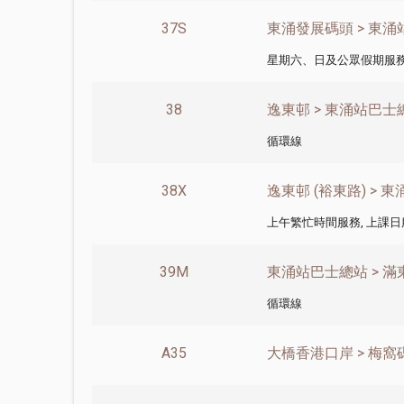
37S
東涌發展碼頭 > 東
星期六、日及公眾假期服
38
逸東邨 > 東涌站巴士總
循環線
38X
逸東邨 (裕東路) > 
上午繁忙時間服務, 上課日
39M
東涌站巴士總站 > 滿東
循環線
A35
大橋香港口岸 > 梅窩