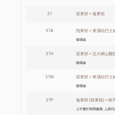
37
迎東邨 > 逸東邨
37A
翔東邨 > 東涌站巴士總
循環線
37H
迎東邨 > 北大嶼山醫院
循環線
37M
迎東邨 > 東涌站巴士總
循環線
37P
逸東邨 (裕東路) > 映
上午繁忙時間服務, 上課日