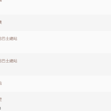
澳
涌站巴士總站
涌站巴士總站
站
壁
務