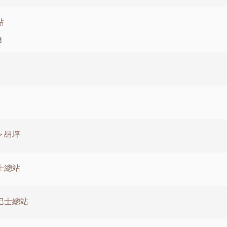
站
務
 昂坪
士總站
路巴士總站