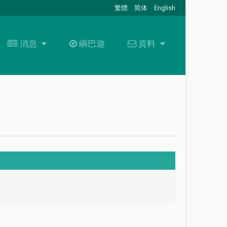
繁體
简体
English
消息
消息
嶼巴遊
資料
資料
最新消息
關於我們
招標通告
資料下載
+
聯絡我們
常見問題
職位空缺