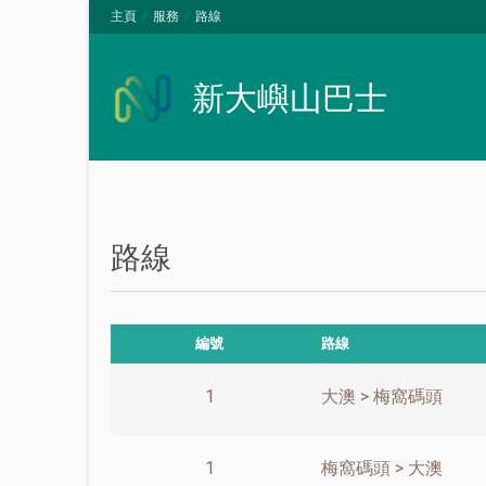
主頁
服務
路線
新大嶼山巴士
路線
編號
路線
1
大澳 > 梅窩碼頭
1
梅窩碼頭 > 大澳