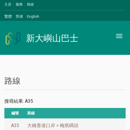
主頁
服務
路線
繁體
简体
English
新大嶼山巴士
Toggl
naviga
路線
搜尋結果: A35
編號
路線
A35
大橋香港口岸 > 梅窩碼頭